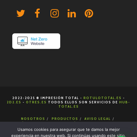
2022-2025 ® IMPRESIÓN TOTAL -
ROTULOTOTAL.ES
-
2D2.ES
-
0TRES.ES
TODOS ELLOS SON SERVICIOS DE
HUB-
TOTAL.ES
NOSOTROS
PRODUCTOS
AVISO LEGAL
POLÍTICA DE COOKIES
POLÍTICA DE PRIVACIDAD
CONDICIONES DE VENTA
CONTACTA
Usamos cookies para asegurar que te damos la mejor
experiencia en nuestra web. Si continúas usando este sitio,