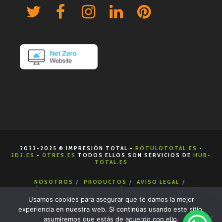
2022-2025 ® IMPRESIÓN TOTAL -
ROTULOTOTAL.ES
-
2D2.ES
-
0TRES.ES
TODOS ELLOS SON SERVICIOS DE
HUB-
TOTAL.ES
NOSOTROS
PRODUCTOS
AVISO LEGAL
POLÍTICA DE COOKIES
POLÍTICA DE PRIVACIDAD
CONDICIONES DE VENTA
CONTACTA
Usamos cookies para asegurar que te damos la mejor
experiencia en nuestra web. Si continúas usando este sitio,
asumiremos que estás de acuerdo con ello.