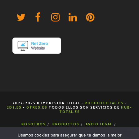
2022-2025 ® IMPRESIÓN TOTAL -
ROTULOTOTAL.ES
-
2D2.ES
-
0TRES.ES
TODOS ELLOS SON SERVICIOS DE
HUB-
TOTAL.ES
NOSOTROS
PRODUCTOS
AVISO LEGAL
POLÍTICA DE COOKIES
POLÍTICA DE PRIVACIDAD
CONDICIONES DE VENTA
CONTACTA
Usamos cookies para asegurar que te damos la mejor