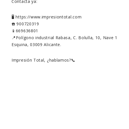
Contacta ya:
🖥️ https://www.impresiontotal.com
☎️ 900720319
📱669636801
📍Polígono industrial Rabasa, C. Bolulla, 10, Nave 1
Esquina, 03009 Alicante.
Impresión Total, ¿hablamos?📞