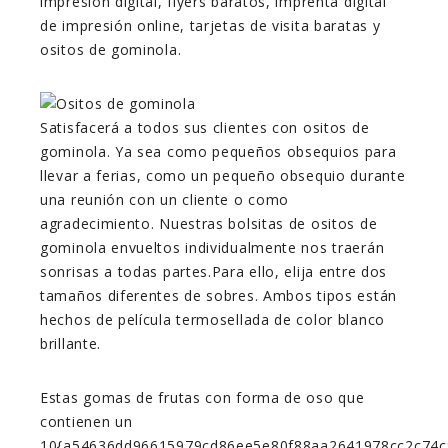
impresión digital, flyers baratos, imprenta digital
de impresión online, tarjetas de visita baratas y
ositos de gominola.
Satisfacerá a todos sus clientes con ositos de
gominola. Ya sea como pequeños obsequios para
llevar a ferias, como un pequeño obsequio durante
una reunión con un cliente o como
agradecimiento. Nuestras bolsitas de ositos de
gominola envueltos individualmente nos traerán
sonrisas a todas partes.Para ello, elija entre dos
tamaños diferentes de sobres. Ambos tipos están
hechos de película termosellada de color blanco
brillante.
Estas gomas de frutas con forma de oso que
contienen un
10{a54636dd96615979cd86ee5e80f88aa2641978cc2c74c