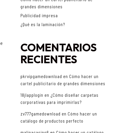
grandes dimensiones
Publicidad impresa
¿Qué es la laminación?
ue
COMENTARIOS
RECIENTES
pkrvipgamedownload
en
Cómo hacer un
cartel publicitario de grandes dimensiones
18jlapplogin
en
¿Cómo diseñar carpetas
corporativas para imprimirlas?
zv777gamedownload
en
Cómo hacer un
catálogo de productos perfecto
malinacasino6
en
Cómo hacer un catálogo