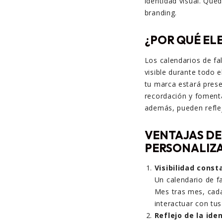
identidad visual. Quéd
branding.
¿POR QUÉ EL
Los calendarios de fa
visible durante todo 
tu marca estará prese
recordación y fomenta
además, pueden reflej
VENTAJAS DE
PERSONALIZA
Visibilidad const
Un calendario de f
Mes tras mes, cada
interactuar con tus
Reflejo de la id