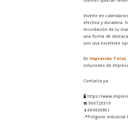
clientes quieran tener
Invertir en calendario
efectiva y duradera. 
recordación de tu marc
una forma de destacar
son una excelente op
En
Impresión Total
,
soluciones de impresió
Contacta ya:
🖥️ https://www.impre
☎️ 900720319
📱669636801
📍Polígono industrial 