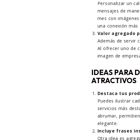
Personalizar un cal
mensajes de manera
mes con imágenes o
una conexión más e
Valor agregado p
Además de servir c
Al ofrecer uno de c
imagen de empresa
IDEAS PARA 
ATRACTIVOS
Destaca tus prod
Puedes ilustrar ca
servicios más dest
abrumar, permitien
elegante.
Incluye frases in
Otra idea es agreg