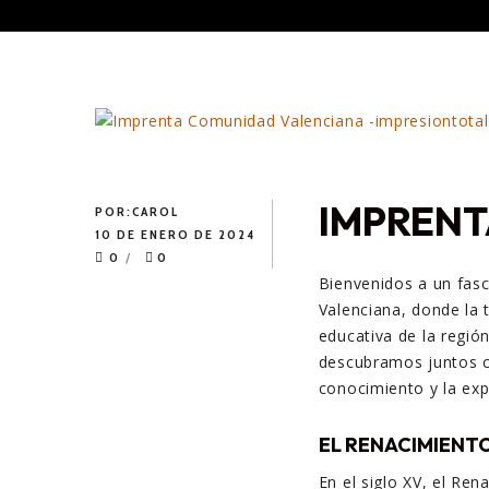
IMPRENT
POR:
CAROL
10 DE ENERO DE 2024
0
0
Bienvenidos a un fas
Valenciana, donde la t
educativa de la región
descubramos juntos có
conocimiento y la expr
EL RENACIMIENTO
En el siglo XV, el Ren