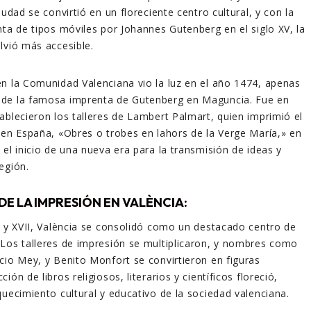
iudad se convirtió en un floreciente centro cultural, y con la
nta de tipos móviles por Johannes Gutenberg en el siglo XV, la
lvió más accesible.
n la Comunidad Valenciana vio la luz en el año 1474, apenas
de la famosa imprenta de Gutenberg en Maguncia. Fue en
ablecieron los talleres de Lambert Palmart, quien imprimió el
 en España, «Obres o trobes en lahors de la Verge María,» en
 el inicio de una nueva era para la transmisión de ideas y
egión.
DE LA IMPRESIÓN EN VALÈNCIA:
I y XVII, València se consolidó como un destacado centro de
Los talleres de impresión se multiplicaron, y nombres como
cio Mey, y Benito Monfort se convirtieron en figuras
ón de libros religiosos, literarios y científicos floreció,
quecimiento cultural y educativo de la sociedad valenciana.