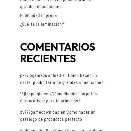
grandes dimensiones
Publicidad impresa
¿Qué es la laminación?
COMENTARIOS
RECIENTES
pkrvipgamedownload
en
Cómo hacer un
cartel publicitario de grandes dimensiones
18jlapplogin
en
¿Cómo diseñar carpetas
corporativas para imprimirlas?
zv777gamedownload
en
Cómo hacer un
catálogo de productos perfecto
malinacasino6
en
Cómo hacer un catálogo