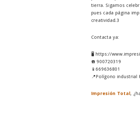
tierra. Sigamos celeb
pues cada página impr
creatividad.3
Contacta ya:
🖥️ https://www.impre
☎️ 900720319
📱669636801
📍Polígono industrial 
Impresión Total
, ¿