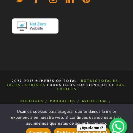
2022-2025 ® IMPRESIÓN TOTAL -
ROTULOTOTAL.ES
-
2D2.ES
-
0TRES.ES
TODOS ELLOS SON SERVICIOS DE
HUB-
TOTAL.ES
NOSOTROS
PRODUCTOS
AVISO LEGAL
POLÍTICA DE COOKIES
POLÍTICA DE PRIVACIDAD
CONDICIONES DE VENTA
CONTACTA
Usamos cookies para asegurar que te damos la mejor
experiencia en nuestra web. Si continúas usando este sitio,
asumiremos que estás de acuerdo con ello.
¿Ayudamos?
Aceptar
Política de privacidad