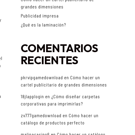
grandes dimensiones
Publicidad impresa
r
¿Qué es la laminación?
COMENTARIOS
RECIENTES
el
a
pkrvipgamedownload
en
Cómo hacer un
cartel publicitario de grandes dimensiones
n
18jlapplogin
en
¿Cómo diseñar carpetas
corporativas para imprimirlas?
zv777gamedownload
en
Cómo hacer un
catálogo de productos perfecto
malinacasino6
en
Cómo hacer un catálogo