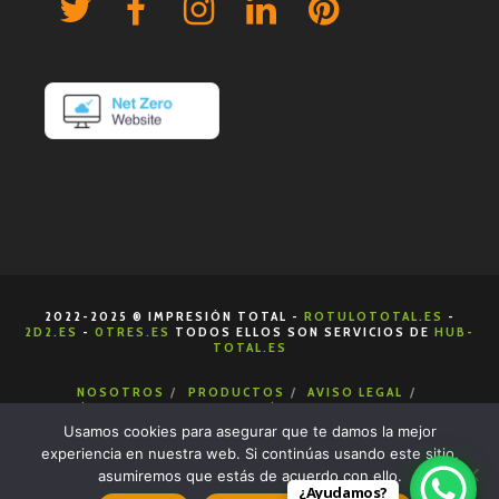
2022-2025 ® IMPRESIÓN TOTAL -
ROTULOTOTAL.ES
-
2D2.ES
-
0TRES.ES
TODOS ELLOS SON SERVICIOS DE
HUB-
TOTAL.ES
NOSOTROS
PRODUCTOS
AVISO LEGAL
POLÍTICA DE COOKIES
POLÍTICA DE PRIVACIDAD
CONDICIONES DE VENTA
CONTACTA
Usamos cookies para asegurar que te damos la mejor
experiencia en nuestra web. Si continúas usando este sitio,
asumiremos que estás de acuerdo con ello.
¿Ayudamos?