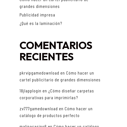
grandes dimensiones
Publicidad impresa
¿Qué es la laminación?
COMENTARIOS
RECIENTES
pkrvipgamedownload
en
Cómo hacer un
cartel publicitario de grandes dimensiones
18jlapplogin
en
¿Cómo diseñar carpetas
corporativas para imprimirlas?
zv777gamedownload
en
Cómo hacer un
catálogo de productos perfecto
malinacasino6
en
Cómo hacer un catálogo