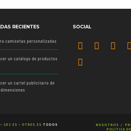
DAS RECIENTES
SOCIAL
ara camisetas personalizadas
cer un catálogo de productos
o
er un cartel publicitario de
 dimensiones
-
2D2.ES
-
0TRES.ES
TODOS
NOSOTROS
PR
POLÍTICA D