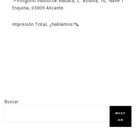
📍Polígono industrial Rabasa, C. Bolulla, 10, Nave 1
Esquina, 03009 Alicante.
Impresión Total, ¿hablamos?📞
Buscar
BUSC
AR