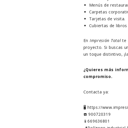
Menús de restaura
Carpetas corporati
Tarjetas de visita.
Cubiertas de libros
En
Impresión Total
te
proyecto. Si buscas 
un toque distintivo, ¡
¿Quieres más infor
compromiso.
Contacta ya:
🖥️ https://www.impre
☎️ 900720319
📱669636801
📍Polígono industrial 