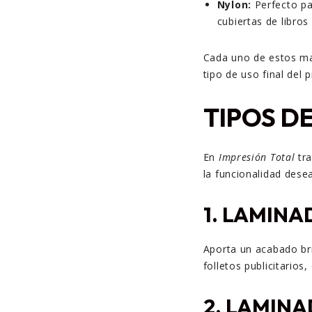
Nylon:
Perfecto pa
cubiertas de libro
Cada uno de estos mat
tipo de uso final del 
TIPOS D
En
Impresión Total
tr
la funcionalidad dese
1. LAMINA
Aporta un acabado bril
folletos publicitario
2. LAMIN