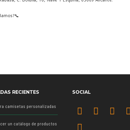
blamos?📞
DAS RECIENTES
SOCIAL
ara camisetas personalizadas
cer un catálogo de productos