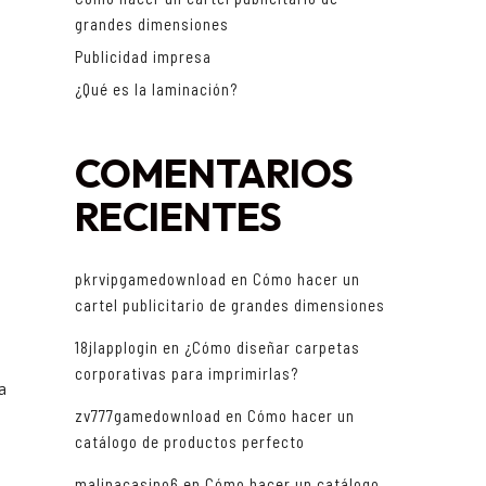
grandes dimensiones
Publicidad impresa
¿Qué es la laminación?
COMENTARIOS
RECIENTES
pkrvipgamedownload
en
Cómo hacer un
cartel publicitario de grandes dimensiones
18jlapplogin
en
¿Cómo diseñar carpetas
corporativas para imprimirlas?
a
zv777gamedownload
en
Cómo hacer un
catálogo de productos perfecto
malinacasino6
en
Cómo hacer un catálogo