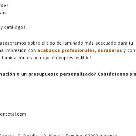
ntes.
vas.
 y catálogos.
 asesoramos sobre el tipo de laminado más adecuado para tu
una impresión con
acabados profesionales, duraderos
y con
la laminación es una opción imprescindible!
mación o un presupuesto personalizado? Contáctanos si
siontotal.com
Rabasa, C. Bolulla, 10, Nave 1 Esquina, 03009 Alicante.