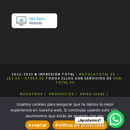
2022-2025 ® IMPRESIÓN TOTAL -
ROTULOTOTAL.ES
-
2D2.ES
-
0TRES.ES
TODOS ELLOS SON SERVICIOS DE
HUB-
TOTAL.ES
NOSOTROS
PRODUCTOS
AVISO LEGAL
POLÍTICA DE COOKIES
POLÍTICA DE PRIVACIDAD
CONDICIONES DE VENTA
CONTACTA
Usamos cookies para asegurar que te damos la mejor
experiencia en nuestra web. Si continúas usando este sitio,
asumiremos que estás de acuerdo con ello.
¿Ayudamos?
Aceptar
Política de privacidad