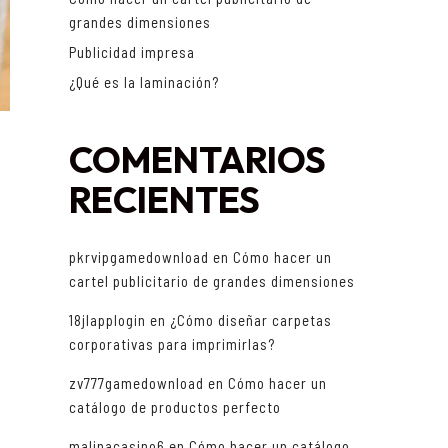
grandes dimensiones
Publicidad impresa
¿Qué es la laminación?
COMENTARIOS
RECIENTES
pkrvipgamedownload
en
Cómo hacer un
cartel publicitario de grandes dimensiones
18jlapplogin
en
¿Cómo diseñar carpetas
corporativas para imprimirlas?
zv777gamedownload
en
Cómo hacer un
catálogo de productos perfecto
malinacasino6
en
Cómo hacer un catálogo