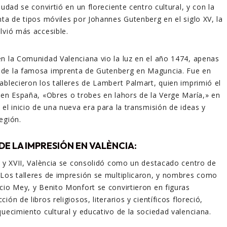
iudad se convirtió en un floreciente centro cultural, y con la
nta de tipos móviles por Johannes Gutenberg en el siglo XV, la
lvió más accesible.
n la Comunidad Valenciana vio la luz en el año 1474, apenas
de la famosa imprenta de Gutenberg en Maguncia. Fue en
ablecieron los talleres de Lambert Palmart, quien imprimió el
 en España, «Obres o trobes en lahors de la Verge María,» en
 el inicio de una nueva era para la transmisión de ideas y
egión.
DE LA IMPRESIÓN EN VALÈNCIA:
I y XVII, València se consolidó como un destacado centro de
Los talleres de impresión se multiplicaron, y nombres como
cio Mey, y Benito Monfort se convirtieron en figuras
ón de libros religiosos, literarios y científicos floreció,
quecimiento cultural y educativo de la sociedad valenciana.