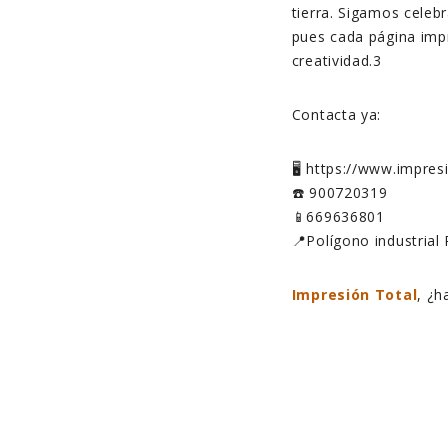
tierra. Sigamos celeb
pues cada página impr
creatividad.3
Contacta ya:
🖥️ https://www.impre
☎️ 900720319
📱669636801
📍Polígono industrial 
Impresión Total
, ¿