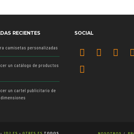
DAS RECIENTES
SOCIAL
ara camisetas personalizadas
cer un catálogo de productos
o
er un cartel publicitario de
 dimensiones
-
2D2.ES
-
0TRES.ES
TODOS
NOSOTROS
PR