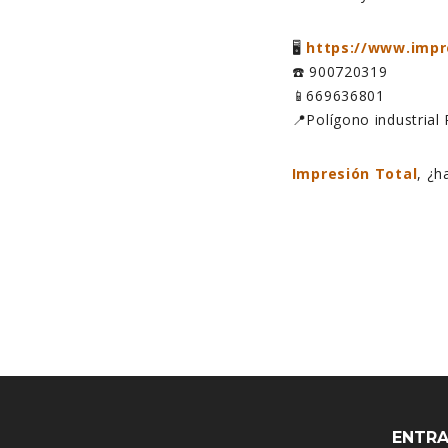
🖥️
https://www.impr
☎️ 900720319
📱669636801
📍Polígono industrial 
Impresión Total
, ¿
ENTRA