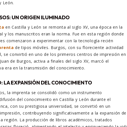
y León.
SOS: UN ORIGEN ILUMINADO
ta
en Castilla y León se remonta al siglo XV, una época en la
al y los manuscritos eran la norma. Fue en esta región donde
res comenzaron a experimentar con la tecnología recién
prenta
de tipos móviles. Burgos, con su floreciente actividad
al, se convirtió en uno de los primeros centros de impresión en
Juan de Burgos, activa a finales del siglo XV, marcó el
a era en la transmisión del conocimiento.
O: LA EXPANSIÓN DEL CONOCIMIENTO
ños, la imprenta se consolidó como un instrumento
 difusión del conocimiento en Castilla y León durante el
ca, con su prestigiosa universidad, se convirtió en un
impresión, contribuyendo significativamente a la expansión de
 la región. La producción de libros académicos, tratados
erarias floreció, alimentando el inte
lecto y enriqueciendo la vid