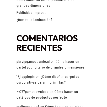
grandes dimensiones
Publicidad impresa
¿Qué es la laminación?
COMENTARIOS
RECIENTES
pkrvipgamedownload
en
Cómo hacer un
cartel publicitario de grandes dimensiones
18jlapplogin
en
¿Cómo diseñar carpetas
corporativas para imprimirlas?
zv777gamedownload
en
Cómo hacer un
catálogo de productos perfecto
a
malinacasino6
en
Cómo hacer un catálogo