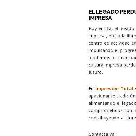
EL LEGADO PERD
IMPRESA
Hoy en día, el legado
impresa, en cada libr
centro de actividad ed
impulsando el progres
modernas instalacione
cultura impresa perdu
futuro.
En
Impresión Total
A
apasionante tradición
alimentando el legado
comprometidos con la 
contribuyendo al flor
Contacta ya: