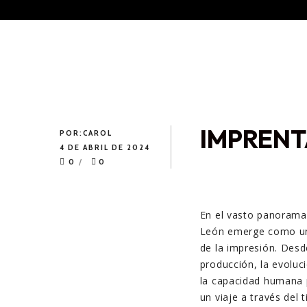
IMPRENT
POR:
CAROL
4 DE ABRIL DE 2024
0
0
En el vasto panorama 
León emerge como un 
de la impresión. Des
producción, la evoluc
la capacidad humana 
un viaje a través del