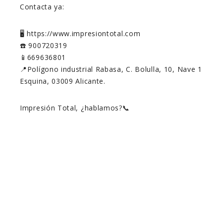
Contacta ya:
🖥️ https://www.impresiontotal.com
☎️ 900720319
📱669636801
📍Polígono industrial Rabasa, C. Bolulla, 10, Nave 1
Esquina, 03009 Alicante.
Impresión Total, ¿hablamos?📞