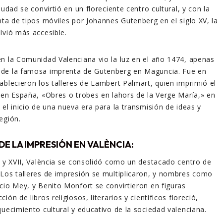
iudad se convirtió en un floreciente centro cultural, y con la
nta de tipos móviles por Johannes Gutenberg en el siglo XV, la
lvió más accesible.
n la Comunidad Valenciana vio la luz en el año 1474, apenas
de la famosa imprenta de Gutenberg en Maguncia. Fue en
ablecieron los talleres de Lambert Palmart, quien imprimió el
 en España, «Obres o trobes en lahors de la Verge María,» en
 el inicio de una nueva era para la transmisión de ideas y
egión.
DE LA IMPRESIÓN EN VALÈNCIA:
I y XVII, València se consolidó como un destacado centro de
Los talleres de impresión se multiplicaron, y nombres como
cio Mey, y Benito Monfort se convirtieron en figuras
ón de libros religiosos, literarios y científicos floreció,
quecimiento cultural y educativo de la sociedad valenciana.