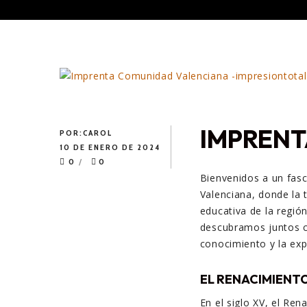
IMPRENT
POR:
CAROL
10 DE ENERO DE 2024
0
0
Bienvenidos a un fas
Valenciana, donde la t
educativa de la región
descubramos juntos có
conocimiento y la expr
EL RENACIMIENTO
En el siglo XV, el Ren