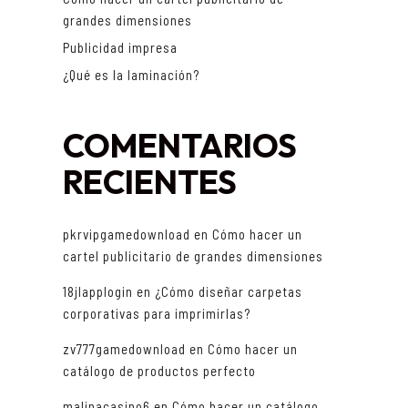
grandes dimensiones
Publicidad impresa
¿Qué es la laminación?
COMENTARIOS
RECIENTES
pkrvipgamedownload
en
Cómo hacer un
cartel publicitario de grandes dimensiones
18jlapplogin
en
¿Cómo diseñar carpetas
corporativas para imprimirlas?
zv777gamedownload
en
Cómo hacer un
catálogo de productos perfecto
malinacasino6
en
Cómo hacer un catálogo