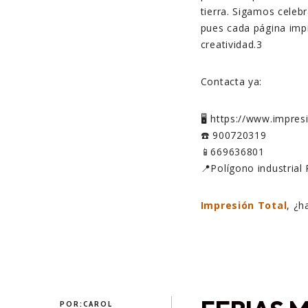
tierra. Sigamos celeb
pues cada página impr
creatividad.3
Contacta ya:
🖥️ https://www.impre
☎️ 900720319
📱669636801
📍Polígono industrial 
Impresión Total
, ¿
POR:
CAROL