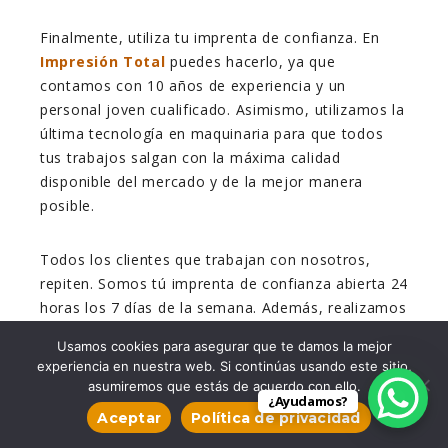
Finalmente, utiliza tu imprenta de confianza. En
Impresión Total
puedes hacerlo, ya que
contamos con 10 años de experiencia y un
personal joven cualificado. Asimismo, utilizamos la
última tecnología en maquinaria para que todos
tus trabajos salgan con la máxima calidad
disponible del mercado y de la mejor manera
posible.
Todos los clientes que trabajan con nosotros,
repiten. Somos tú imprenta de confianza abierta 24
horas los 7 días de la semana. Además, realizamos
envíos en toda España y Europa. Te ofrecemos la
Usamos cookies para asegurar que te damos la mejor
máxima calidad del mercado y la mayor rapidez en
experiencia en nuestra web. Si continúas usando este sitio,
la elaboración y entrega de tus productos sin
asumiremos que estás de acuerdo con ello.
¿Ayudamos?
alterar la calidad del producto final. Nos
Aceptar
Política de privacidad
comprometemos con los plazos de entrega.