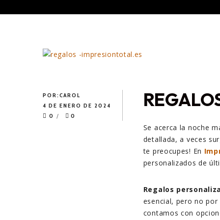
REGALOS
POR:
CAROL
4 DE ENERO DE 2024
0
0
Se acerca la noche m
detallada, a veces su
te preocupes! En
Imp
personalizados de últ
Regalos personaliz
esencial, pero no por
contamos con opcione