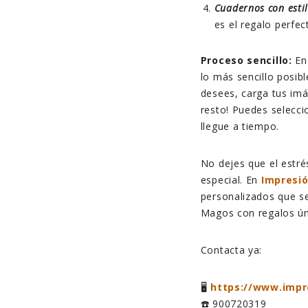
Cuadernos con estil
es el regalo perfe
Proceso sencillo:
E
lo más sencillo posibl
desees, carga tus im
resto! Puedes selecci
llegue a tiempo.
No dejes que el estré
especial. En
Impresió
personalizados que s
Magos con regalos ú
Contacta ya:
🖥️
https://www.impr
☎️ 900720319