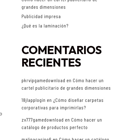
grandes dimensiones
Publicidad impresa
¿Qué es la laminación?
COMENTARIOS
RECIENTES
pkrvipgamedownload
en
Cómo hacer un
cartel publicitario de grandes dimensiones
18jlapplogin
en
¿Cómo diseñar carpetas
corporativas para imprimirlas?
do
zv777gamedownload
en
Cómo hacer un
catálogo de productos perfecto
malinacasino6
en
Cómo hacer un catálogo