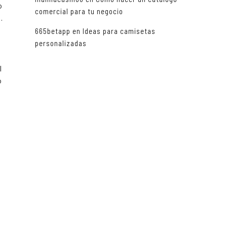
o
comercial para tu negocio
.
665betapp
en
Ideas para camisetas
personalizadas
l
o
s