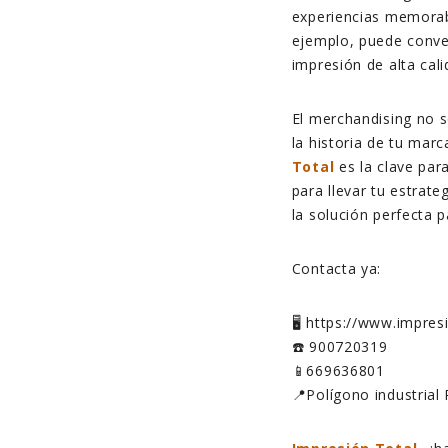
experiencias memorab
ejemplo, puede conve
impresión de alta cal
El merchandising no 
la historia de tu mar
Total
es la clave par
para llevar tu estrate
la solución perfecta pa
Contacta ya:
🖥️ https://www.impre
☎️ 900720319
📱669636801
📍Polígono industrial 