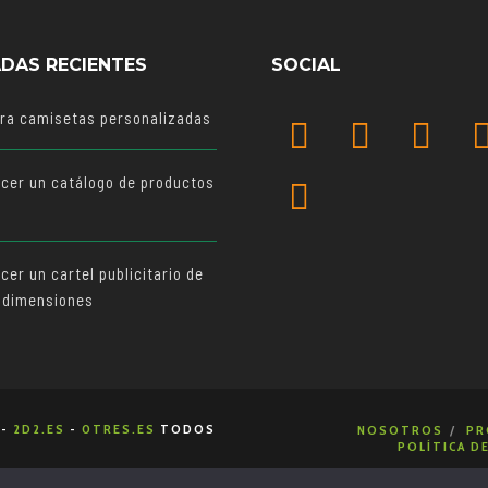
DAS RECIENTES
SOCIAL
ara camisetas personalizadas
cer un catálogo de productos
o
er un cartel publicitario de
 dimensiones
-
2D2.ES
-
0TRES.ES
TODOS
NOSOTROS
PR
POLÍTICA D