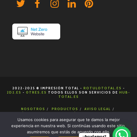
2022-2025 ® IMPRESIÓN TOTAL -
ROTULOTOTAL.ES
-
2D2.ES
-
0TRES.ES
TODOS ELLOS SON SERVICIOS DE
HUB-
TOTAL.ES
NOSOTROS
PRODUCTOS
AVISO LEGAL
POLÍTICA DE COOKIES
POLÍTICA DE PRIVACIDAD
CONDICIONES DE VENTA
CONTACTA
Usamos cookies para asegurar que te damos la mejor
experiencia en nuestra web. Si continúas usando este sitio,
asumiremos que estás de acuerdo con ello.
¿Ayudamos?