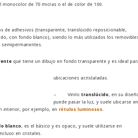
 el monocolor de 70 micras o el de color de 100.
os de adhesivos (transparente, translúcido reposicionable,
ido, con fondo blanco), siendo lo más utilizados los removible
s semipermanentes.
rente
que tiene un dibujo en fondo transparente y es ideal par
ubicaciones acristaladas.
– Vinilo
translúcido
, en su diseñ
puede pasar la luz, y suele ubicarse e
n interior, por ejemplo, en
rótulos luminosos
.
do blanco
, es el básico y es opaco, y suele utilizarse en
ncluso en cristales.