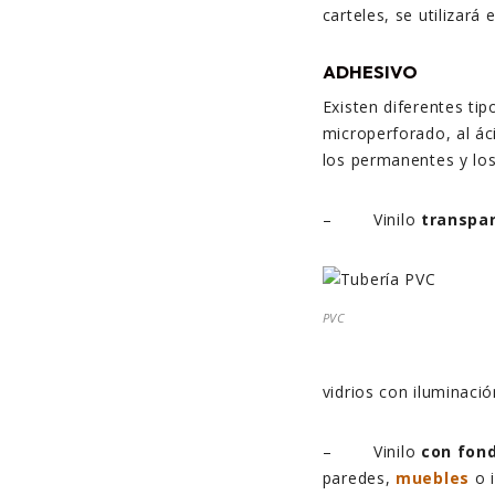
carteles, se utilizará
ADHESIVO
Existen diferentes tip
microperforado, al ác
los permanentes y lo
– Vinilo
transpa
PVC
vidrios con iluminació
– Vinilo
con fon
paredes,
muebles
o i