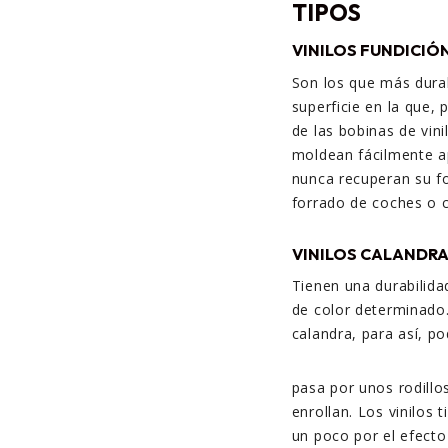
TIPOS
VINILOS FUNDICIÓ
Son los que más durab
superficie en la que, 
de las bobinas de vini
moldean fácilmente ap
nunca recuperan su for
forrado de coches o c
VINILOS CALANDR
Tienen una durabilidad
de color determinado.
calandra, para así, po
pasa por unos rodillos
enrollan. Los vinilos 
un poco por el efect