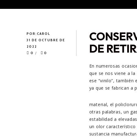
CONSERV
POR:
CAROL
31 DE OCTUBRE DE
DE RETI
2022
0
0
En numerosas ocasion
que se nos viene a la
ese “vinilo”, también 
ya que se fabrican a p
material, el policlorur
otras palabras, un gas
estabilidad a elevada
un olor característico
sustancia manufactur