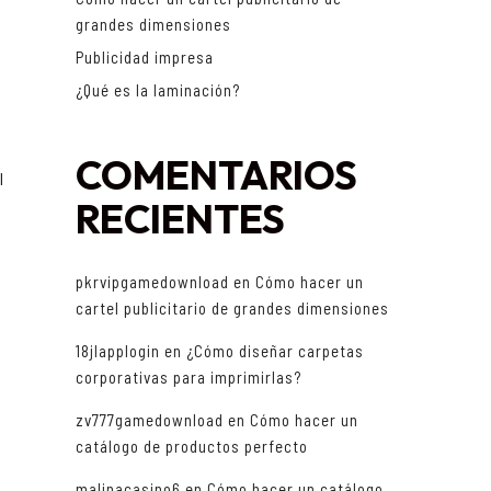
grandes dimensiones
Publicidad impresa
¿Qué es la laminación?
COMENTARIOS
l
RECIENTES
pkrvipgamedownload
en
Cómo hacer un
cartel publicitario de grandes dimensiones
18jlapplogin
en
¿Cómo diseñar carpetas
corporativas para imprimirlas?
zv777gamedownload
en
Cómo hacer un
catálogo de productos perfecto
malinacasino6
en
Cómo hacer un catálogo