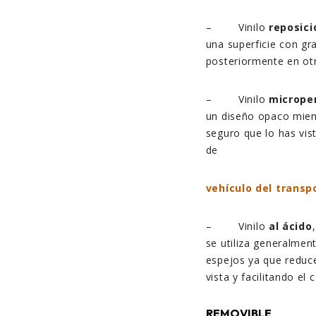
– Vinilo
reposici
una superficie con gra
posteriormente en otr
– Vinilo
micrope
un diseño opaco mientr
seguro que lo has vis
de
vehículo del transp
– Vinilo
al ácido
se utiliza generalmen
espejos ya que reduce 
vista y facilitando el
REMOVIBLE