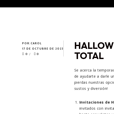
HALLOWE
POR:
CAROL
17 DE OCTUBRE DE 2023
TOTAL
0
0
Se acerca la tempora
de ayudarte a darle u
pierdas nuestras opc
sustos y diversión!
Invitaciones de 
invitados con invi