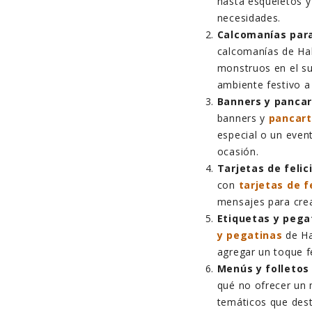
hasta esqueletos y
necesidades.
Calcomanías para
calcomanías de Ha
monstruos en el su
ambiente festivo a
Banners y pancar
banners y
pancart
especial o un even
ocasión.
Tarjetas de feli
con
tarjetas de f
mensajes para crea
Etiquetas y pega
y pegatinas
de Ha
agregar un toque f
Menús y folletos
qué no ofrecer un
temáticos que dest