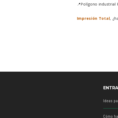
📍Polígono industrial 
Impresión Total
, ¿
ENTRA
Ideas p
Cómo ha