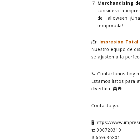
Merchandising d
considera la impre
de Halloween. ¡Una
temporada!
¡En
Impresión Total
Nuestro equipo de dis
se ajusten a la perfe
📞 Contáctanos hoy m
Estamos listos para 
divertida. 👻🎃
Contacta ya:
🖥️ https://www.impre
☎️ 900720319
📱669636801