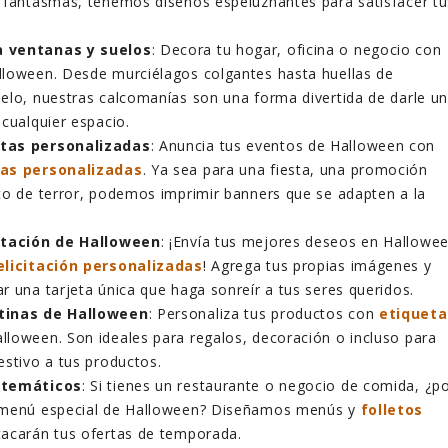
 fantasmas, tenemos diseños espeluznantes para satisfacer tu
 ventanas y suelos
: Decora tu hogar, oficina o negocio con
lloween. Desde murciélagos colgantes hasta huellas de
elo, nuestras calcomanías son una forma divertida de darle u
 cualquier espacio.
tas personalizadas
: Anuncia tus eventos de Halloween con
as personalizadas
. Ya sea para una fiesta, una promoción
to de terror, podemos imprimir banners que se adapten a la
citación de Halloween
: ¡Envía tus mejores deseos en Hallowe
elicitación personalizadas
! Agrega tus propias imágenes y
r una tarjeta única que haga sonreír a tus seres queridos.
tinas de Halloween
: Personaliza tus productos con
etiqueta
lloween. Son ideales para regalos, decoración o incluso para
estivo a tus productos.
 temáticos
: Si tienes un restaurante o negocio de comida, ¿p
 menú especial de Halloween? Diseñamos menús y
folletos
acarán tus ofertas de temporada.