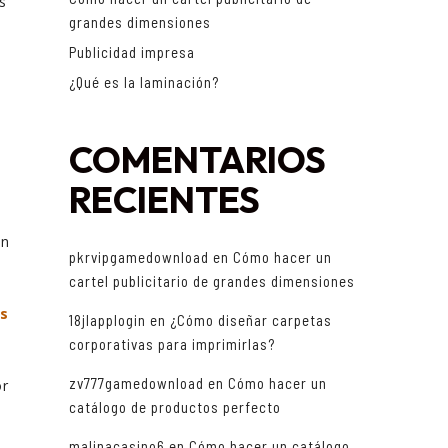
s
grandes dimensiones
Publicidad impresa
¿Qué es la laminación?
n
COMENTARIOS
RECIENTES
en
pkrvipgamedownload
en
Cómo hacer un
cartel publicitario de grandes dimensiones
s
18jlapplogin
en
¿Cómo diseñar carpetas
corporativas para imprimirlas?
zv777gamedownload
en
Cómo hacer un
or
catálogo de productos perfecto
malinacasino6
en
Cómo hacer un catálogo