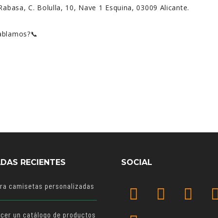
Rabasa, C. Bolulla, 10, Nave 1 Esquina, 03009 Alicante.
hablamos?📞
DAS RECIENTES
SOCIAL
ara camisetas personalizadas
cer un catálogo de productos