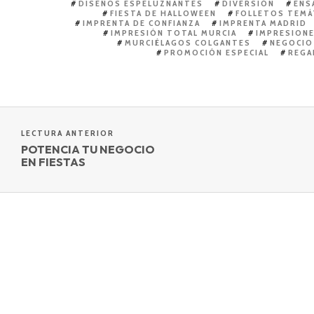
DISEÑOS ESPELUZNANTES
DIVERSIÓN
ENS
FIESTA DE HALLOWEEN
FOLLETOS TEMÁ
IMPRENTA DE CONFIANZA
IMPRENTA MADRID
IMPRESIÓN TOTAL MURCIA
IMPRESIONE
MURCIÉLAGOS COLGANTES
NEGOCIO
PROMOCIÓN ESPECIAL
REGA
LECTURA ANTERIOR
POTENCIA TU NEGOCIO
EN FIESTAS