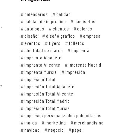
a
calendarios
calidad
calidad de impresión
camisetas
.
catálogos
clientes
colores
diseño
diseño gráfico
empresa
eventos
flyers
folletos
identidad de marca
imprenta
imprenta Albacete
Imprenta Alicante
imprenta Madrid
imprenta Murcia
impresión
Impresión Total
e
Impresión Total Albacete
Impresión Total Alicante
Impresión Total Madrid
Impresión Total Murcia
impresos personalizados publicitarios
marca
marketing
merchandising
navidad
negocio
papel