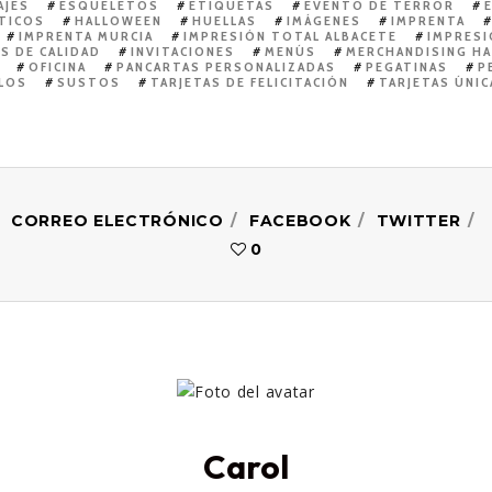
AJES
ESQUELETOS
ETIQUETAS
EVENTO DE TERROR
TICOS
HALLOWEEN
HUELLAS
IMÁGENES
IMPRENTA
IMPRENTA MURCIA
IMPRESIÓN TOTAL ALBACETE
IMPRESI
S DE CALIDAD
INVITACIONES
MENÚS
MERCHANDISING H
OFICINA
PANCARTAS PERSONALIZADAS
PEGATINAS
P
LOS
SUSTOS
TARJETAS DE FELICITACIÓN
TARJETAS ÚNIC
CORREO ELECTRÓNICO
FACEBOOK
TWITTER
0
Carol