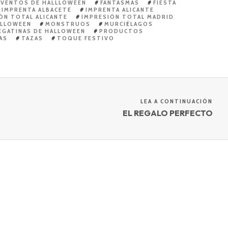
EVENTOS DE HALLLOWEEN
FANTASMAS
FIESTA
IMPRENTA ALBACETE
IMPRENTA ALICANTE
ÓN TOTAL ALICANTE
IMPRESIÓN TOTAL MADRID
ALLOWEEN
MONSTRUOS
MURCIÉLAGOS
EGATINAS DE HALLOWEEN
PRODUCTOS
AS
TAZAS
TOQUE FESTIVO
LEA A CONTINUACIÓN
EL REGALO PERFECTO