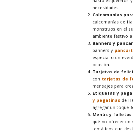
hasta esqueletos y
necesidades.
Calcomanías para
calcomanías de Ha
monstruos en el su
ambiente festivo a
Banners y pancar
banners y
pancart
especial o un even
ocasión.
Tarjetas de feli
con
tarjetas de f
mensajes para crea
Etiquetas y pega
y pegatinas
de Ha
agregar un toque f
Menús y folletos
qué no ofrecer un
temáticos que dest