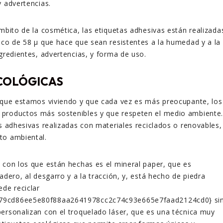
y advertencias.
ámbito de la cosmética, las etiquetas adhesivas están realizada
nco de 58 µ que hace que sean resistentes a la humedad y a la
ngredientes, advertencias, y forma de uso.
COLÓGICAS
n que estamos viviendo y que cada vez es más preocupante, los
productos más sostenibles y que respeten el medio ambiente
as adhesivas realizadas con materiales reciclados o renovables,
to ambiental.
 con los que están hechas es el mineral paper, que es
adero, al desgarro y a la tracción, y, está hecho de piedra
ede reciclar
79cd86ee5e80f88aa2641978cc2c74c93e665e7faad2124cd0} si
ersonalizan con el troquelado láser, que es una técnica muy