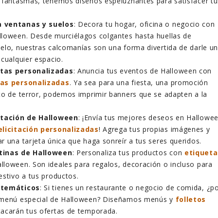
 fantasmas, tenemos diseños espeluznantes para satisfacer tu
 ventanas y suelos
: Decora tu hogar, oficina o negocio con
lloween. Desde murciélagos colgantes hasta huellas de
elo, nuestras calcomanías son una forma divertida de darle u
 cualquier espacio.
tas personalizadas
: Anuncia tus eventos de Halloween con
as personalizadas
. Ya sea para una fiesta, una promoción
to de terror, podemos imprimir banners que se adapten a la
citación de Halloween
: ¡Envía tus mejores deseos en Hallowe
elicitación personalizadas
! Agrega tus propias imágenes y
r una tarjeta única que haga sonreír a tus seres queridos.
tinas de Halloween
: Personaliza tus productos con
etiqueta
lloween. Son ideales para regalos, decoración o incluso para
estivo a tus productos.
 temáticos
: Si tienes un restaurante o negocio de comida, ¿p
 menú especial de Halloween? Diseñamos menús y
folletos
acarán tus ofertas de temporada.