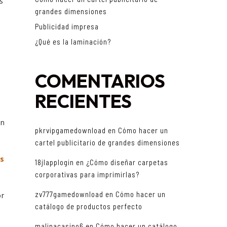
s
grandes dimensiones
Publicidad impresa
¿Qué es la laminación?
n
COMENTARIOS
RECIENTES
en
pkrvipgamedownload
en
Cómo hacer un
cartel publicitario de grandes dimensiones
s
18jlapplogin
en
¿Cómo diseñar carpetas
corporativas para imprimirlas?
zv777gamedownload
en
Cómo hacer un
or
catálogo de productos perfecto
malinacasino6
en
Cómo hacer un catálogo