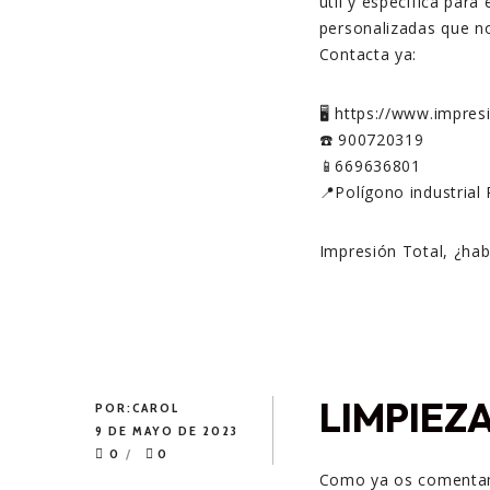
útil y específica par
personalizadas que no
Contacta ya:
🖥️ https://www.impre
☎️ 900720319
📱669636801
📍Polígono industrial 
Impresión Total, ¿ha
LIMPIEZA
POR:
CAROL
9 DE MAYO DE 2023
0
0
Como ya os comenta