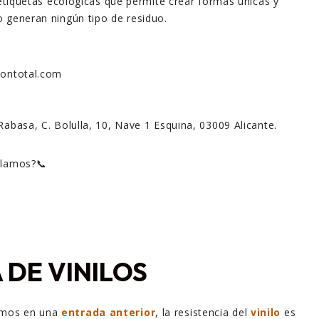
a etiquetas ecológicas que permite crear formas únicas y
 generan ningún tipo de residuo.
siontotal.com
Rabasa, C. Bolulla, 10, Nave 1 Esquina, 03009 Alicante.
blamos?📞
 DE VINILOS
mos en una
entrada anterior
, la resistencia del
vinilo
es