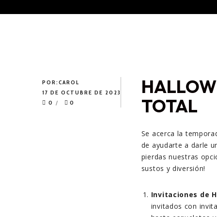
HALLOWE
POR:
CAROL
17 DE OCTUBRE DE 2023
TOTAL
0
0
Se acerca la tempora
de ayudarte a darle u
pierdas nuestras opc
sustos y diversión!
Invitaciones de 
invitados con invi