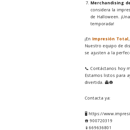
Merchandising d
considera la impre
de Halloween. ¡Una
temporada!
¡En
Impresión Total
Nuestro equipo de dis
se ajusten a la perfe
📞 Contáctanos hoy m
Estamos listos para 
divertida. 👻🎃
Contacta ya:
🖥️ https://www.impre
☎️ 900720319
📱669636801