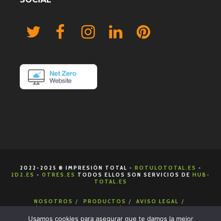
2022-2025 ® IMPRESIÓN TOTAL -
ROTULOTOTAL.ES
-
2D2.ES
-
0TRES.ES
TODOS ELLOS SON SERVICIOS DE
HUB-
TOTAL.ES
NOSOTROS
PRODUCTOS
AVISO LEGAL
POLÍTICA DE COOKIES
POLÍTICA DE PRIVACIDAD
CONDICIONES DE VENTA
CONTACTA
Usamos cookies para asegurar que te damos la mejor