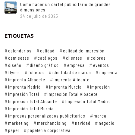
Cómo hacer un cartel publicitario de grandes
dimensiones
24 de julio de 2025
ETIQUETAS
calendarios
calidad
calidad de impresión
camisetas
catálogos
clientes
colores
diseño
diseño gráfico
empresa
eventos
flyers
folletos
identidad de marca
imprenta
imprenta Albacete
Imprenta Alicante
imprenta Madrid
imprenta Murcia
impresión
Impresión Total
Impresión Total Albacete
Impresión Total Alicante
Impresión Total Madrid
Impresión Total Murcia
impresos personalizados publicitarios
marca
marketing
merchandising
navidad
negocio
papel
papelería corporativa