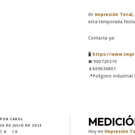
En
Impresión Total
,
esta temporada festiv
Contacta ya:
🖥️
https://www.impr
☎️ 900720319
📱669636801
📍Polígono industrial
MEDICIÓ
POR:
CAROL
26 DE JULIO DE 2023
Hoy en
Impresión To
0
0