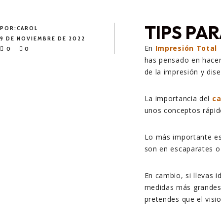
TIPS PA
POR:
CAROL
9 DE NOVIEMBRE DE 2022
En
Impresión Total
0
0
has pensado en hacer
de la impresión y dis
La importancia del
ca
unos conceptos rápid
Lo más importante es 
son en escaparates o s
En cambio, si llevas 
medidas más grandes
pretendes que el visio