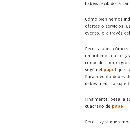
habéis recibido la ca
Cómo bien hemos indi
ofertas o servicios. 
evento, o a través de
Pero, ¿sabes cómo se 
recordamos que el g
conocido como «groso
según el
papel
que se
Para medirlo debes di
debes medir la superf
Finalmente, pesa la s
cuadrado de
papel
.
Pero… ¿y si queremos