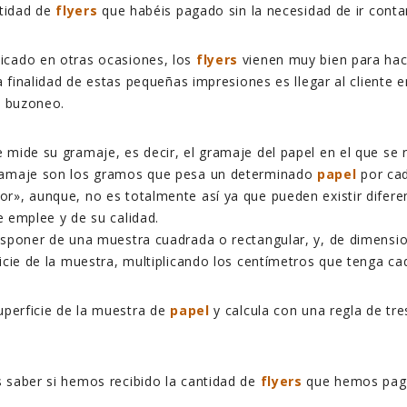
ntidad de
flyers
que habéis pagado sin la necesidad de ir cont
cado en otras ocasiones, los
flyers
vienen muy bien para hac
La finalidad de estas pequeñas impresiones es llegar al client
l buzoneo.
mide su gramaje, es decir, el gramaje del papel en el que se r
ramaje son los gramos que pesa un determinado
papel
por ca
r», aunque, no es totalmente así ya que pueden existir difer
 emplee y de su calidad.
sponer de una muestra cuadrada o rectangular, y, de dimensio
icie de la muestra, multiplicando los centímetros que tenga ca
uperficie de la muestra de
papel
y calcula con una regla de tre
 saber si hemos recibido la cantidad de
flyers
que hemos pag