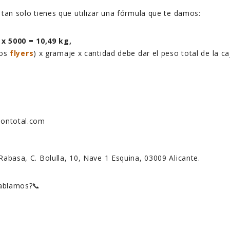
 tan solo tienes que utilizar una fórmula que te damos:
 x 5000 = 10,49 kg,
los
flyers
) x gramaje x cantidad debe dar el peso total de la c
.
siontotal.com
 Rabasa, C. Bolulla, 10, Nave 1 Esquina, 03009 Alicante.
hablamos?📞