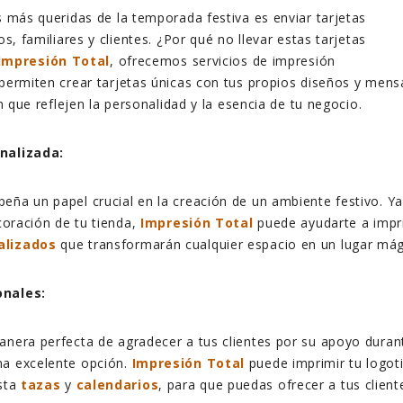
s más queridas de la temporada festiva es enviar tarjetas
os, familiares y clientes. ¿Por qué no llevar estas tarjetas
Impresión Total
, ofrecemos servicios de impresión
permiten crear tarjetas únicas con tus propios diseños y men
ón que reflejen la personalidad y la esencia de tu negocio.
nalizada:
ña un papel crucial en la creación de un ambiente festivo. Y
coración de tu tienda,
Impresión Total
puede ayudarte a impr
alizados
que transformarán cualquier espacio en un lugar mág
onales:
nera perfecta de agradecer a tus clientes por su apoyo duran
a excelente opción.
Impresión Total
puede imprimir tu logoti
sta
tazas
y
calendarios
, para que puedas ofrecer a tus clie