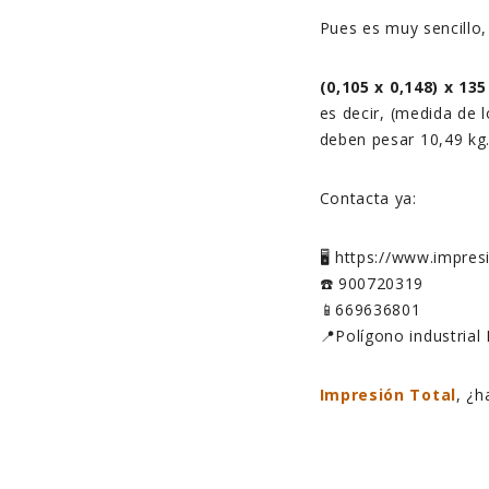
Pues es muy sencillo,
(0,105 x 0,148) x 135
es decir, (medida de 
deben pesar 10,49 kg
Contacta ya:
🖥️ https://www.impre
☎️ 900720319
📱669636801
📍Polígono industrial
Impresión Total
, ¿