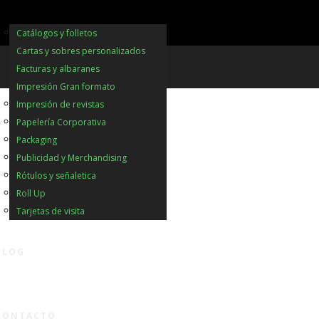
Catálogos y folletos
Cartas y sobres personalizados
Facturas y albaranes
Impresión Gran formato
Impresión de revistas
Papelería Corporativa
Packaging
Publicidad y Merchandising
Rótulos y señaletica
Roll Up
Tarjetas de visita
BLOG
CONTACTO