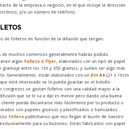
tacto de la empresa o negocio, en el que incluye la dirección
lectrónico, y/o un número de teléfono.
LLETOS
os de folletos en función de la difusión que tengan.
s de muchos comercios generalmente habrás podido
ienen algún
folleto o flyer
, elaborados con un tipo de papel
 gramaje entre los 150 y 350 gramos, y suelen ser algo más
o. Generalmente, están elaborados con un
Din A6
(21 x 10cm
 que esté interesado se lo pueda guardar en el bolsillo.
 o congresos se gastan folletos con una calidad mayor a la
a difusión que se le va a dar es menor pero dando una buena
 cliente pueda decantarse más fácilmente por tu producto o
aborados con papeles gruesos y plastificados o barnizados.
picos
folleto
publicitarios que nos llegan al buzón de nuestro
exclusivamente para su buzoneo. Están fabricados con papel