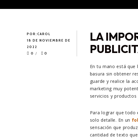
LA IMPO
POR:
CAROL
18 DE NOVIEMBRE DE
PUBLICI
2022
0
0
En tu mano está que 
basura sin obtener res
guarde y realice la a
marketing muy potent
servicios y productos
Para lograr que todo 
solo detalle. En un
fo
sensación que produzc
cantidad de texto qu