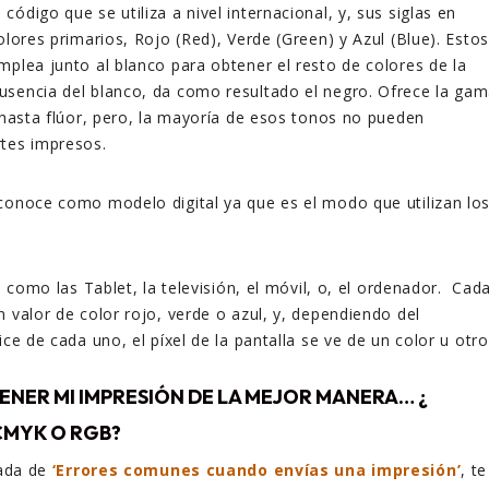
ódigo que se utiliza a nivel internacional, y, sus siglas en
olores primarios, Rojo (Red), Verde (Green) y Azul (Blue). Estos
mplea junto al blanco para obtener el resto de colores de la
usencia del blanco, da como resultado el negro. Ofrece la ga
, hasta flúor, pero, la mayoría de esos tonos no pueden
rtes impresos.
conoce como modelo digital ya que es el modo que utilizan lo
s, como las Tablet, la televisión, el móvil, o, el ordenador. Cad
n valor de color rojo, verde o azul, y, dependiendo del
ice de cada uno, el píxel de la pantalla se ve de un color u otro
NER MI IMPRESIÓN DE LA MEJOR MANERA… ¿
CMYK O RGB?
rada de
‘Errores comunes cuando envías una impresión’
, te