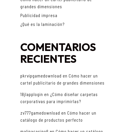
grandes dimensiones
l
Publicidad impresa
o
¿Qué es la laminación?
COMENTARIOS
RECIENTES
pkrvipgamedownload
en
Cómo hacer un
r
cartel publicitario de grandes dimensiones
18jlapplogin
en
¿Cómo diseñar carpetas
corporativas para imprimirlas?
zv777gamedownload
en
Cómo hacer un
catálogo de productos perfecto
malinacasino6
en
Cómo hacer un catálogo