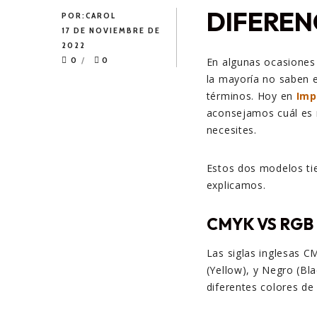
DIFEREN
POR:
CAROL
17 DE NOVIEMBRE DE
2022
0
0
En algunas ocasiones
la mayoría no saben 
términos. Hoy en
Imp
aconsejamos cuál es 
necesites.
Estos dos modelos tie
explicamos.
CMYK VS RGB
Las siglas inglesas C
(Yellow), y Negro (Bl
diferentes colores de