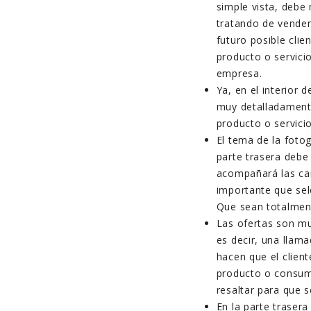
simple vista, debe
tratando de vender
futuro posible cli
producto o servici
empresa.
Ya, en el interior d
muy detalladamente
producto o servic
El tema de la foto
parte trasera debe
acompañará las car
importante que sel
Que sean totalment
Las ofertas son mu
es decir, una llam
hacen que el client
producto o consumi
resaltar para que s
En la parte traser