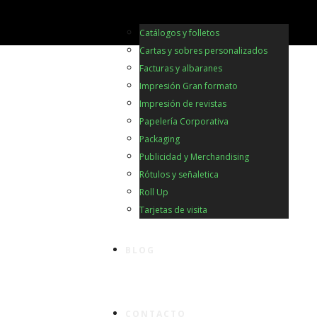
Catálogos y folletos
Cartas y sobres personalizados
Facturas y albaranes
Impresión Gran formato
Impresión de revistas
Papelería Corporativa
Packaging
Publicidad y Merchandising
Rótulos y señaletica
Roll Up
Tarjetas de visita
BLOG
CONTACTO