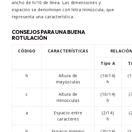
ancho de h/10 de línea. Las dimensiones y
espacios se denominan con letra minúscula, que
representa una característica.
CONSEJOS PARA UNA BUENA
ROTULACIÓN
CÓDIGO
CARACTERÍSTICAS
RELACIÓ
Tipo A
T
h
Altura de
(14/14)
(1
mayúsculas
h
c
Altura de
(10/14)
(
minúsculas
h
a
Espacio entre
(2/14)
(
caracteres
h
b
Espacio mínimo
(20/14)
(1