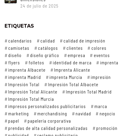
24 de julio de 2025
ETIQUETAS
calendarios
calidad
calidad de impresión
camisetas
catálogos
clientes
colores
diseño
diseño gráfico
empresa
eventos
flyers
folletos
identidad de marca
imprenta
imprenta Albacete
Imprenta Alicante
imprenta Madrid
imprenta Murcia
impresión
Impresión Total
Impresión Total Albacete
Impresión Total Alicante
Impresión Total Madrid
Impresión Total Murcia
impresos personalizados publicitarios
marca
marketing
merchandising
navidad
negocio
papel
papelería corporativa
prendas de alta calidad personalizadas
promoción
publicidad
reclamo publicitario