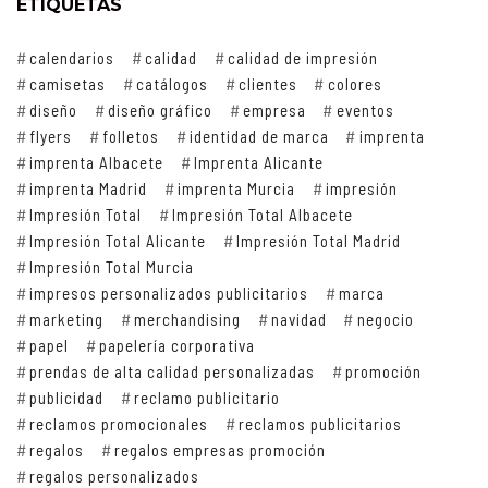
ETIQUETAS
calendarios
calidad
calidad de impresión
camisetas
catálogos
clientes
colores
diseño
diseño gráfico
empresa
eventos
flyers
folletos
identidad de marca
imprenta
imprenta Albacete
Imprenta Alicante
imprenta Madrid
imprenta Murcia
impresión
Impresión Total
Impresión Total Albacete
Impresión Total Alicante
Impresión Total Madrid
Impresión Total Murcia
impresos personalizados publicitarios
marca
marketing
merchandising
navidad
negocio
papel
papelería corporativa
prendas de alta calidad personalizadas
promoción
publicidad
reclamo publicitario
reclamos promocionales
reclamos publicitarios
regalos
regalos empresas promoción
regalos personalizados