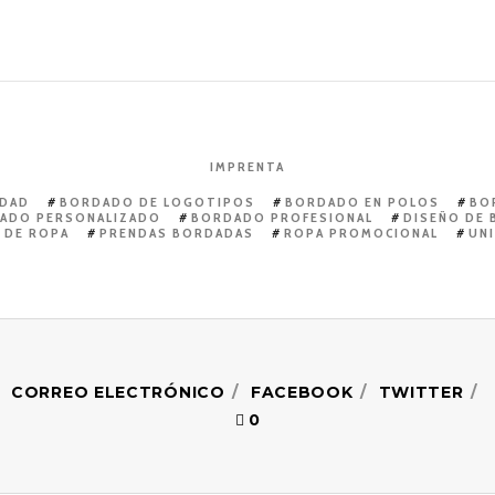
IMPRENTA
IDAD
BORDADO DE LOGOTIPOS
BORDADO EN POLOS
BO
ADO PERSONALIZADO
BORDADO PROFESIONAL
DISEÑO DE
 DE ROPA
PRENDAS BORDADAS
ROPA PROMOCIONAL
UN
CORREO ELECTRÓNICO
FACEBOOK
TWITTER
0