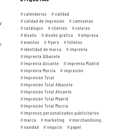
calendarios
calidad
calidad de impresión
camisetas
y
catálogos
clientes
colores
diseño
diseño gráfico
empresa
eventos
flyers
folletos
o
identidad de marca
imprenta
imprenta Albacete
Imprenta Alicante
imprenta Madrid
imprenta Murcia
impresión
Impresión Total
Impresión Total Albacete
Impresión Total Alicante
Impresión Total Madrid
Impresión Total Murcia
impresos personalizados publicitarios
marca
marketing
merchandising
navidad
negocio
papel