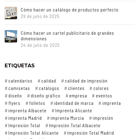
Cómo hacer un catálogo de productos perfecto
29 de julio de 2025
Cómo hacer un cartel publicitario de grandes
dimensiones
24 de julio de 2025
ETIQUETAS
calendarios
calidad
calidad de impresión
camisetas
catálogos
clientes
colores
diseño
diseño gráfico
empresa
eventos
flyers
folletos
identidad de marca
imprenta
imprenta Albacete
Imprenta Alicante
imprenta Madrid
imprenta Murcia
impresión
Impresión Total
Impresión Total Albacete
Impresión Total Alicante
Impresión Total Madrid