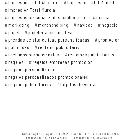
Impresión Total Alicante
Impresión Total Madrid
Impresión Total Murcia
impresos personalizados publicitarios
marca
marketing
merchandising
navidad
negocio
papel
papelería corporativa
prendas de alta calidad personalizadas
promoción
publicidad
reclamo publicitario
reclamos promocionales
reclamos publicitarios
regalos
regalos empresas promoción
regalos personalizados
regalos personalizados promocionales
regalos publicitarios
tarjetas de visita
EMBALAJES CAJAS COMPLEMENTOS Y PACKAGING
IMPRENTA ALICANTE
IMPRENTA MADRID