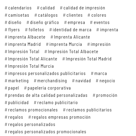
calendarios
calidad
calidad de impresión
camisetas
catálogos
clientes
colores
diseño
diseño gráfico
empresa
eventos
flyers
folletos
identidad de marca
imprenta
imprenta Albacete
Imprenta Alicante
imprenta Madrid
imprenta Murcia
impresión
Impresión Total
Impresión Total Albacete
Impresión Total Alicante
Impresión Total Madrid
Impresión Total Murcia
impresos personalizados publicitarios
marca
marketing
merchandising
navidad
negocio
papel
papelería corporativa
prendas de alta calidad personalizadas
promoción
publicidad
reclamo publicitario
reclamos promocionales
reclamos publicitarios
regalos
regalos empresas promoción
regalos personalizados
regalos personalizados promocionales