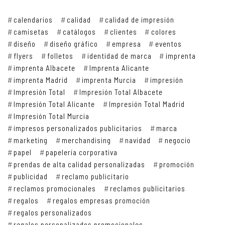
calendarios
calidad
calidad de impresión
camisetas
catálogos
clientes
colores
diseño
diseño gráfico
empresa
eventos
flyers
folletos
identidad de marca
imprenta
imprenta Albacete
Imprenta Alicante
imprenta Madrid
imprenta Murcia
impresión
Impresión Total
Impresión Total Albacete
Impresión Total Alicante
Impresión Total Madrid
Impresión Total Murcia
impresos personalizados publicitarios
marca
marketing
merchandising
navidad
negocio
papel
papelería corporativa
prendas de alta calidad personalizadas
promoción
publicidad
reclamo publicitario
reclamos promocionales
reclamos publicitarios
regalos
regalos empresas promoción
regalos personalizados
regalos personalizados promocionales