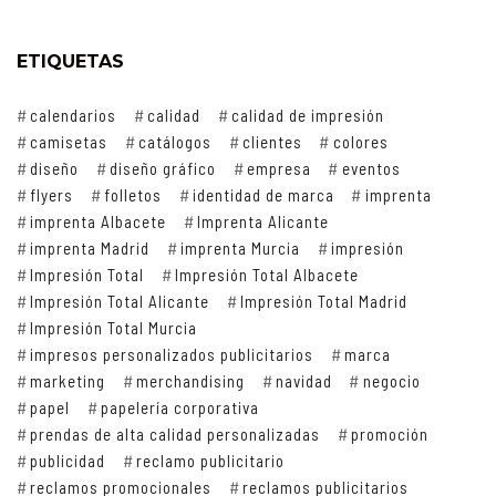
ETIQUETAS
calendarios
calidad
calidad de impresión
camisetas
catálogos
clientes
colores
diseño
diseño gráfico
empresa
eventos
flyers
folletos
identidad de marca
imprenta
imprenta Albacete
Imprenta Alicante
imprenta Madrid
imprenta Murcia
impresión
Impresión Total
Impresión Total Albacete
Impresión Total Alicante
Impresión Total Madrid
Impresión Total Murcia
impresos personalizados publicitarios
marca
marketing
merchandising
navidad
negocio
papel
papelería corporativa
prendas de alta calidad personalizadas
promoción
publicidad
reclamo publicitario
reclamos promocionales
reclamos publicitarios