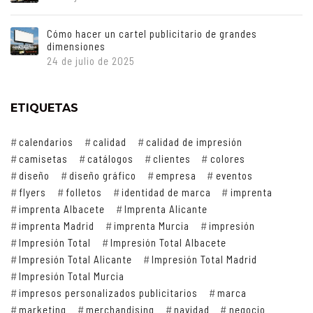
Cómo hacer un cartel publicitario de grandes
dimensiones
24 de julio de 2025
ETIQUETAS
calendarios
calidad
calidad de impresión
camisetas
catálogos
clientes
colores
diseño
diseño gráfico
empresa
eventos
flyers
folletos
identidad de marca
imprenta
imprenta Albacete
Imprenta Alicante
imprenta Madrid
imprenta Murcia
impresión
Impresión Total
Impresión Total Albacete
Impresión Total Alicante
Impresión Total Madrid
Impresión Total Murcia
impresos personalizados publicitarios
marca
marketing
merchandising
navidad
negocio