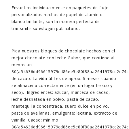
Envueltos individualmente en paquetes de flujo
personalizados hechos de papel de aluminio
blanco brillante, son la manera perfecta de
transmitir su eslogan publicitario.
Pida nuestros bloques de chocolate hechos con el
mejor chocolate con leche Gubor, que contiene al
menos un
30{a54636dd96615979cd86ee5e80f88aa2641978cc2c74c
de cacao. La vida útil es de aprox. 6 meses cuando
se almacena correctamente (en un lugar fresco y
seco). Ingredientes: azúcar, manteca de cacao,
leche desnatada en polvo, pasta de cacao,
mantequilla concentrada, suero dulce en polvo,
pasta de avellanas, emulgente: lecitina, extracto de
vainilla. Cacao: mínimo
30{a54636dd96615979cd86ee5e80f88aa2641978cc2c74c