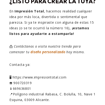
¿LISTO PARA CREAR LA TUYA?
En
Impresión Total
, hacemos realidad cualquier
idea por más loca, divertida o sentimental que
parezca. Si ya te inspiraste con alguna de estas 15
ideas (o se te ocurrió la número 16),
¡estamos
listos para ayudarte a estamparla!
📩
Contáctanos o visita nuestra tienda para
comenzar tu
diseño personalizado
hoy mismo.
Contacta ya:
🖥️ https://www.impresiontotal.com
☎️ 900720319
📱669636801
📍Polígono industrial Rabasa, C. Bolulla, 10, Nave 1
Esquina, 03009 Alicante.