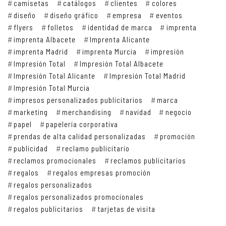
camisetas
catálogos
clientes
colores
diseño
diseño gráfico
empresa
eventos
flyers
folletos
identidad de marca
imprenta
imprenta Albacete
Imprenta Alicante
imprenta Madrid
imprenta Murcia
impresión
Impresión Total
Impresión Total Albacete
Impresión Total Alicante
Impresión Total Madrid
Impresión Total Murcia
impresos personalizados publicitarios
marca
marketing
merchandising
navidad
negocio
papel
papelería corporativa
prendas de alta calidad personalizadas
promoción
publicidad
reclamo publicitario
reclamos promocionales
reclamos publicitarios
regalos
regalos empresas promoción
regalos personalizados
regalos personalizados promocionales
regalos publicitarios
tarjetas de visita