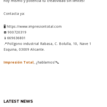
hoy mismo y potencia tu creatividad sin límites!
Contacta ya:
🖥️ https://www.impresiontotal.com
☎️ 900720319
📱669636801
📍Polígono industrial Rabasa, C. Bolulla, 10, Nave 1
Esquina, 03009 Alicante.
Impresión Total
, ¿hablamos?📞
LATEST NEWS