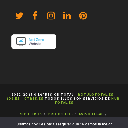
2022-2025 ® IMPRESIÓN TOTAL -
ROTULOTOTAL.ES
-
2D2.ES
-
0TRES.ES
TODOS ELLOS SON SERVICIOS DE
HUB-
TOTAL.ES
NOSOTROS
PRODUCTOS
AVISO LEGAL
POLÍTICA DE COOKIES
POLÍTICA DE PRIVACIDAD
CONDICIONES DE VENTA
CONTACTA
Usamos cookies para asegurar que te damos la mejor