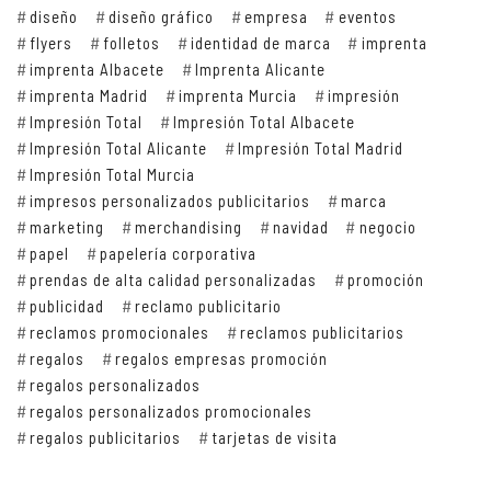
diseño
diseño gráfico
empresa
eventos
flyers
folletos
identidad de marca
imprenta
imprenta Albacete
Imprenta Alicante
imprenta Madrid
imprenta Murcia
impresión
Impresión Total
Impresión Total Albacete
Impresión Total Alicante
Impresión Total Madrid
Impresión Total Murcia
impresos personalizados publicitarios
marca
marketing
merchandising
navidad
negocio
papel
papelería corporativa
prendas de alta calidad personalizadas
promoción
publicidad
reclamo publicitario
reclamos promocionales
reclamos publicitarios
regalos
regalos empresas promoción
regalos personalizados
regalos personalizados promocionales
regalos publicitarios
tarjetas de visita