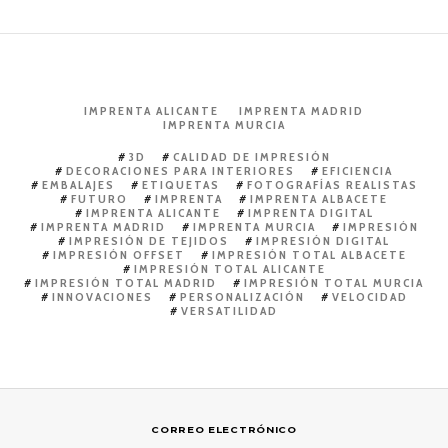
IMPRENTA ALICANTE
IMPRENTA MADRID
IMPRENTA MURCIA
3D
CALIDAD DE IMPRESIÓN
DECORACIONES PARA INTERIORES
EFICIENCIA
EMBALAJES
ETIQUETAS
FOTOGRAFÍAS REALISTAS
FUTURO
IMPRENTA
IMPRENTA ALBACETE
IMPRENTA ALICANTE
IMPRENTA DIGITAL
IMPRENTA MADRID
IMPRENTA MURCIA
IMPRESIÓN
IMPRESIÓN DE TEJIDOS
IMPRESIÓN DIGITAL
IMPRESIÓN OFFSET
IMPRESIÓN TOTAL ALBACETE
IMPRESIÓN TOTAL ALICANTE
IMPRESIÓN TOTAL MADRID
IMPRESIÓN TOTAL MURCIA
INNOVACIONES
PERSONALIZACIÓN
VELOCIDAD
VERSATILIDAD
CORREO ELECTRÓNICO