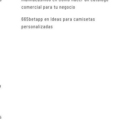
comercial para tu negocio
665betapp
en
Ideas para camisetas
personalizadas
a
l
n
s