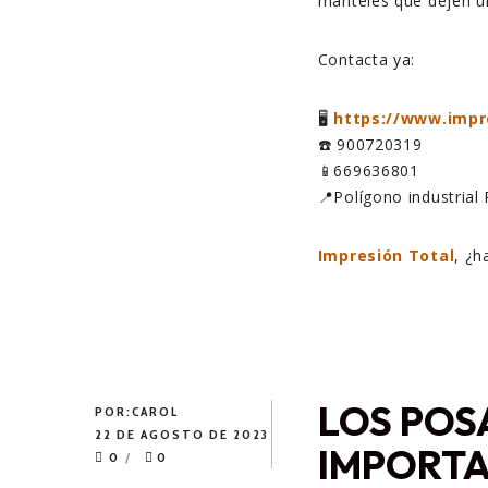
manteles que dejen u
Contacta ya:
🖥️
https://www.impr
☎️ 900720319
📱669636801
📍Polígono industrial 
Impresión Total
, ¿
LOS POS
POR:
CAROL
22 DE AGOSTO DE 2023
IMPORTA
0
0