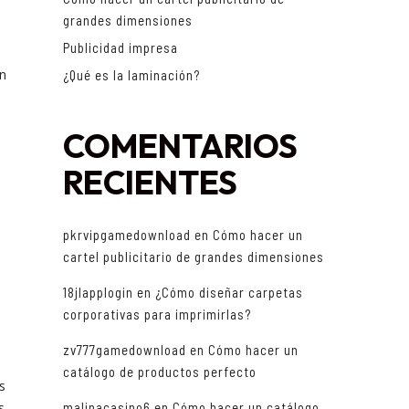
grandes dimensiones
Publicidad impresa
un
¿Qué es la laminación?
COMENTARIOS
RECIENTES
pkrvipgamedownload
en
Cómo hacer un
cartel publicitario de grandes dimensiones
y
18jlapplogin
en
¿Cómo diseñar carpetas
corporativas para imprimirlas?
zv777gamedownload
en
Cómo hacer un
catálogo de productos perfecto
s
s
malinacasino6
en
Cómo hacer un catálogo