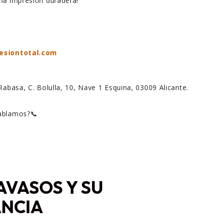
na impresión duradera!
esiontotal.com
Rabasa, C. Bolulla, 10, Nave 1 Esquina, 03009 Alicante.
hablamos?📞
AVASOS Y SU
NCIA