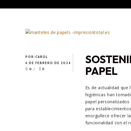
SOSTENI
POR:
CAROL
6 DE FEBRERO DE 2024
PAPEL
0
0
Es de actualidad que 
higiénicas han tomad
papel personalizados 
para establecimiento
enorgullece ofrecer l
funcionalidad con el 