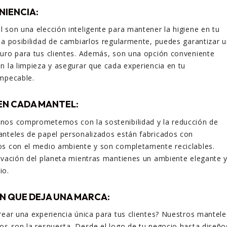
NIENCIA:
 son una elección inteligente para mantener la higiene en tu
la posibilidad de cambiarlos regularmente, puedes garantizar 
uro para tus clientes. Además, son una opción conveniente
n la limpieza y asegurar que cada experiencia en tu
impecable.
EN CADA MANTEL:
 nos comprometemos con la sostenibilidad y la reducción de
anteles de papel personalizados están fabricados con
os con el medio ambiente y son completamente reciclables.
rvación del planeta mientras mantienes un ambiente elegante 
io.
N QUE DEJA UNA MARCA:
rear una experiencia única para tus clientes? Nuestros mantele
os son la respuesta. Desde el logo de tu negocio hasta diseño